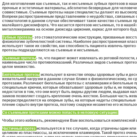
Для изготовления как съемных, так и несъемных зубных протезов в наш
прочные и эстетичные материалы, абсолютно безвред­ные для человечес
со­вместимые. Съемные протезы наши специалисты делают из высокоп
Вопреки рас­пространенным представлениям о неудобствах, связанных с
стоматология в данном случае обеспечивает такое качество съемных про­
малейшего дискомфор­та. Что касается протезов несъемных, то в нашей
металлокерамика на основе диоксида цирко­ния, каркас для которого буд
Зубные протезы
- это стоматологические конструкции, призванные восст
физи­ологию зубочелюстной системы. Наиболее распространенная класс
использует такое их свойство, как способность пациента извлечь протез
протезы подразделяются на съемные и несъемные.
Съемные протезы
- те, что пациент может извлекать из ротовой полости
наименьшее число противопоказаний. Различных видов съемных протез
целое множество.
Бюгельные протезы
используют в качестве опоры здо­ровые зубы и дес
жевательной нагрузки в данном случае ближе к физио­логическому, по
протезами. Различают бюгельные протезы с кламмерами и бюгельные пр
специаль­ные крючки, которые обхватывают здоровые зубы и, не по­вреж
недостаток в том, что они могут быть видны другим людям, выдавая нал
замков позволяет создать крепление очень жесткое. Большая часть же
перераспределяется на опорные зубы, на которые надеты специальные 
пление скрыто внутри протеза, поэтому снаружи незаметно его использо
Со съемными протезами можно попасть в неловкую ситуацию:
Чтобы этого избежать, рекомендуем Вам воспользоваться комплексной 
Частичный протез
используется в тех случаях, когда утра­чены один или
целиком из пластмассы, за исключением кламмеров. Такой протез очень 