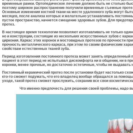
временные рамки. Ортопедическое лечение должно быть не столько бы
поэтому широкое рас­пространение получили временные съемные протез
Основные изменения кост­ной ткани на месте удаленного зуба могут быт
месяцев, после анализа которых и желательно устанавливать постоянны
пустое пространство, начнется смещение здоровых зубов. Для предотв
протез.
В настоящее время технологии позволяют изготавливать не только оди
но и конструкции, состоящие из нескольких искусственных зубов с карк
цир­кония. Каркас этих коронок и мостовидных протезов по прочности п
прочность ме­таллического каркаса, при этом по своим физическим ха­р
свойствам естественных тканей зуба.
Период изготовления постоянного протеза может занять определенный п
пациент в этот период не испытывал дискомфорта ни в общении, ни в п
коронки, менее прочные, но достаточно эстетичные, что­бы не выдавать
Постоянный керамический протез после установки будет настолько схож
кто-то сможет подумать, что его владелец вообще обращался за помощь
уходе, та­кой протез сможет прослужить, сохранив все свои косме­тическ
Что именно предпочесть для решения своей проблемы, надо вы