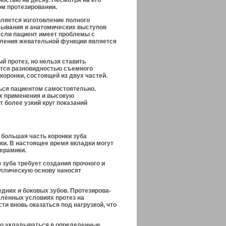
ностью на десну. Несмотря на его
ом протезировании.
ляется изготовление полного
асывания и анатомических выступов
если пациент имеет проблемы с
ления жеватель­ной функции является
й протез, но нельзя ставить
яется разновидностью съемного
коронки, состоящей из двух частей.
ся пациентом самостоятель­но.
х применения и высокую
 более узкий круг показаний
а большая часть коронки зуба
ки. В настоящее время вкладки могут
керамики.
я зуба требует создания прочного и
таллическую основу наносят
едних и боковых зубов. Протезирова­
делённых условиях протез на
сти вновь оказаться под нагрузкой, что
но укладываться в определенные