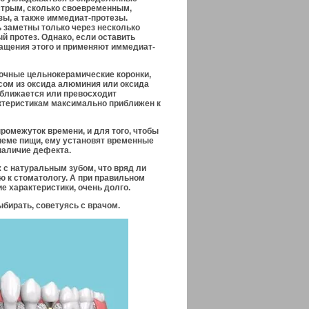
стрым, сколько своевременным,
ы, а также иммедиат-протезы.
ь заметны только через несколько
й протез. Однако, если оставить
ращения этого и применяют иммедиат-
ночные цельнокерамические коронки,
асом из оксида алюминия или оксида
риближается или превосходит
актеристикам максимально приближен к
ромежуток времени, и для того, чтобы
риеме пищи, ему установят временные
 наличие дефекта.
 с натуральным зубом, что вряд ли
ю к стоматологу. А при правильном
ие характеристики,
очень долго.
бирать, советуясь с врачом.