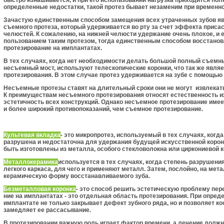
быстро изна­шивается, и при его использовании нагрузка приходится пол
определенные недо­статки, такой протез бывает незаменим при временн
Зачастую единственным способом замещения всех утра­ченных зубов яв
съемного протеза, который удерживается во рту за счет эффекта при­с
челюстей. К сожале­нию, на нижней челюсти удержание очень плохое, и 
пользованием таким протезом, тогда единственным способом восстанов
протезирование на имплантатах.
В тех случаях, когда нет необходимости делать большой полный съемны
несъемный мост, используют телескопические коронки, что так же яв­л
протезирования. В этом случае протез удерживается на зубе с помощью 
Несъемные протезы ставят на длительный сроки они не могут извлекать
К преимуществам несъемного протезирования относят естественность и
эстетичность всех конструкций. Однако несъемное протезирование имеет
и более широкий противопоказаний, чем съемное протезирование.
Культевая вкладка
- это микропротез, используемый в тех случаях, когд
разрушена и не­достаточна для удержания будущей искусственной корон
быть изготовлены из метал­ла, особого стекловолокна или циркониевой 
Металлокерамика
используется в тех случаях, когда сте­пень разрушени
легкого каркаса, для чего и применяют металл. Затем, послойно, на ме
керамическую форму вос­станавливаемого зуба.
Безметалловая коронка
- это способ решить эстетиче­скую проблему пер
ние на имплантатах - это отдельная область протезирова­ния. При опре
имплантате не только закрывает дефект зубного ряда, но и позволяет ко­
замедляет ее рас­сасывание.
В протезировании важную роль играет фактор времени, а лечение долж