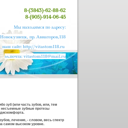
8-(3843)-62-88-62
8-(905)-914-06-45
Мы находимся по адресу:
. Новокузнецк, пр. Авиаторов,118
наш сайт:
http://vitastom118.ru
эл.почта:
vitastom118@mail.ru
о зуб (или часть зубов, или, тем
 и несъемные зубные протезы
 дискомфорта.
убов, лечение, - словом, весь спектр
на самом высоком уровне.