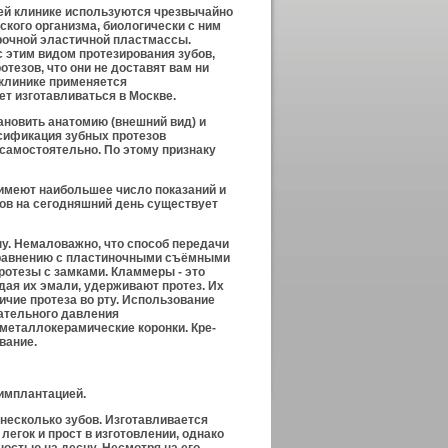
ей клинике используются чрезвычай­но
кого организма, биологически с ним
рочной эластичной пластмассы.
 этим видом протезирования зубов,
тезов, что они не доставят вам ни
 клинике применяется
ет изготавливаться в Москве.
ановить анатомию (внешний вид) и
ификация зубных проте­зов
 самостоятельно. По этому признаку
, имеют наибольшее число показаний и
ов на сегодняшний день существует
ну. Немаловажно, что способ передачи
 сравнению с пластиночными съёмными
отезы с замками. Кламмеры - это
дая их эмали, удерживают протез. Их
ичие протеза во рту. Использование
вательного давления
металлокерамические коронки. Кре­
вание.
имплантацией.
 несколько зубов. Изготавливается
легок и прост в изготовлении, однако